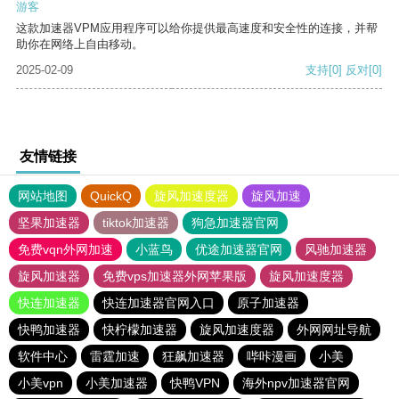
游客
这款加速器VPM应用程序可以给你提供最高速度和安全性的连接，并帮
助你在网络上自由移动。
2025-02-09
支持
[0]
反对
[0]
友情链接
网站地图
QuickQ
旋风加速度器
旋风加速
坚果加速器
tiktok加速器
狗急加速器官网
免费vqn外网加速
小蓝鸟
优途加速器官网
风驰加速器
旋风加速器
免费vps加速器外网苹果版
旋风加速度器
快连加速器
快连加速器官网入口
原子加速器
快鸭加速器
快柠檬加速器
旋风加速度器
外网网址导航
软件中心
雷霆加速
狂飙加速器
哔咔漫画
小美
小美vpn
小美加速器
快鸭VPN
海外npv加速器官网